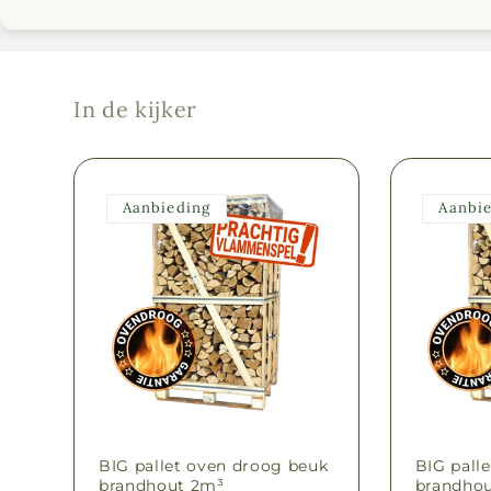
In de kijker
Aanbieding
Aanbi
BIG pallet oven droog beuk
BIG pall
brandhout 2m³
brandho