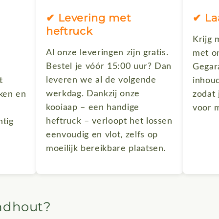
✔ Levering met
✔ La
heftruck
Krijg 
Al onze leveringen zijn gratis.
met on
Bestel je vóór 15:00 uur? Dan
Gegar
leveren we al de volgende
t
inhoud
werkdag. Dankzij onze
oken en
zodat 
kooiaap – een handige
voor 
heftruck – verloopt het lossen
tig
eenvoudig en vlot, zelfs op
moeilijk bereikbare plaatsen.
ndhout?