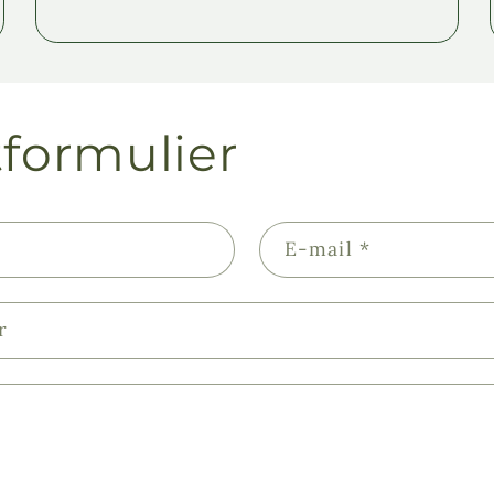
formulier
E‑mail
*
r