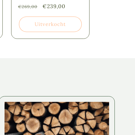
s
Normale
Aanbiedingsprijs
€239,00
€269,00
prijs
Uitverkocht