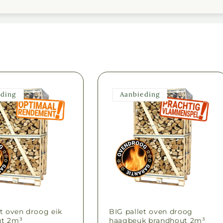
eding
Aanbieding
et oven droog eik
BIG pallet oven droog
ut 2m³
haagbeuk brandhout 2m³