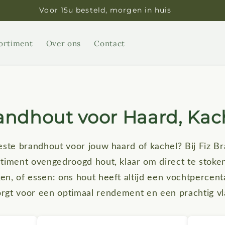
Voor 15u besteld, morgen in huis
ortiment
Over ons
Contact
randhout voor Haard, Kach
este brandhout voor jouw haard of kachel? Bij Fiz B
timent ovengedroogd hout, klaar om direct te stoken
ken, of essen: ons hout heeft altijd een vochtpercen
orgt voor een optimaal rendement en een prachtig v