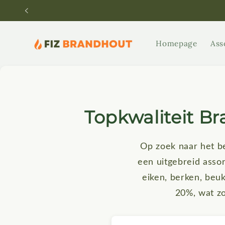
Meteen
naar de
content
Homepage
Ass
Topkwaliteit B
Op zoek naar het b
een uitgebreid assor
eiken, berken, beu
20%, wat z